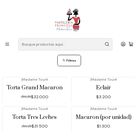
Despacho a domicilio: Las Condes, Vitacura, La Reina, Ñuñoa,
Providencia, Lo Barnechea, Peñalolen, La Florida, Macul, Santiago
Centro. Contacto mensaje WhatsApp: +56 946834602
Inicio
Sabores
Vainilla
Vainilla
Filtros
|
Madame Touré
|
Madame Touré
Torta Grand Macaron
Eclair
$32.000
$3.200
desde
|
Madame Touré
|
Madame Touré
Torta Tres Leches
Macaron (por unidad)
$31.500
$1.300
desde