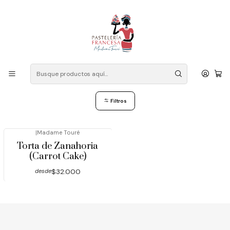
Despacho a domicilio: Las Condes, Vitacura, La Reina, Ñuñoa,
Providencia, Lo Barnechea, Peñalolen, La Florida, Macul, Santiago
Centro. Contacto mensaje WhatsApp: +56 946834602
Inicio
Sabores
Zanahoria
Zanahoria
Filtros
|
Madame Touré
Torta de Zanahoria
(Carrot Cake)
$32.000
desde