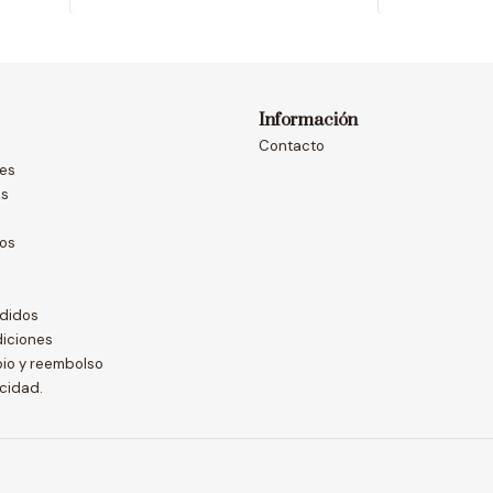
Información
Contacto
nes
as
dos
didos
diciones
bio y reembolso
acidad.