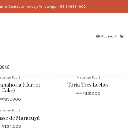
ago Centro. Contacto mensaje WhatsApp: +56 946834602
Acceso
adame Touré
|
Madame Touré
rta Trufa
Torta Hojarasca Frambuesa
$32.000
$32.000
sde
desde
adame Touré
|
Madame Touré
Zanahoria (Carrot
Torta Tres Leches
Cake)
$31.500
desde
$32.000
sde
adame Touré
usse de Maracuyá
$34.500
sde