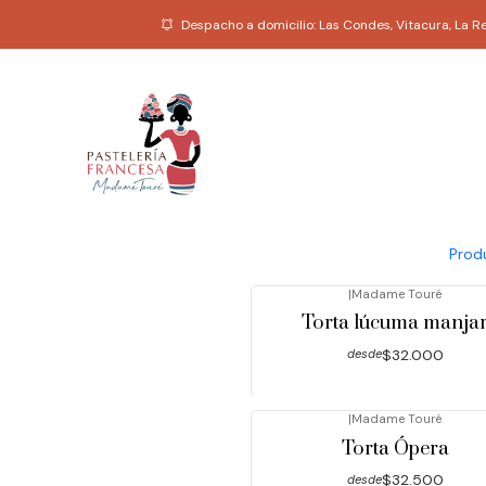
Despacho a domicilio: Las Condes, Vitacura, La 
|
Madame Touré
Croquembouche
(profiteroles)
$36.000
desde
Prod
|
Madame Touré
Torta lúcuma manja
$32.000
desde
|
Madame Touré
Torta Ópera
$32.500
desde