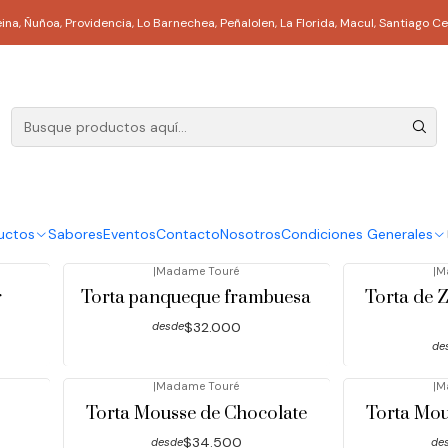
Inicio
Tortas
Reina, Ñuñoa, Providencia, Lo Barnechea, Peñalolen, La Florida, Macul, Santi
Tortas
|
Madame Touré
|
M
Torta Grand Macaron
To
$32.000
desde
de
uctos
Sabores
Eventos
Contacto
Nosotros
Condiciones Generales
|
Madame Touré
|
M
r
Torta panqueque frambuesa
Torta de 
$32.000
desde
de
|
Madame Touré
|
M
Torta Mousse de Chocolate
Torta Mo
$34.500
desde
de