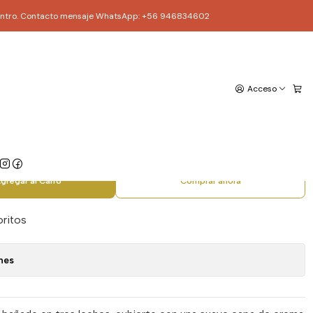
ago Centro. Contacto mensaje WhatsApp: +56 946834602
Leches
Acceso
gregar al Carro
Comprar ahora
oritos
nes