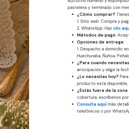
Bizcocho húmedo y esponjoso 
pastelera y terminado con mer
¿Cómo comprar?
Tienes
1. Sitio web: Compra y pa
2. WhatsApp: Haz
clic aq
Métodos de pago
: Acep
Opciones de entrega
:
1. Despacho a domicilio en
Huechuraba, Ñuñoa, Peñalo
¿Para cuando necesitas
anticipación y elige la fe
¿Lo necesitas hoy?
Para 
producto está disponible,
¿Estás fuera de la zon
cobertura, escríbenos po
Consulta aquí
más detalle
telefónicos o por WhatsA