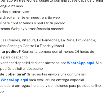
bañado en tres leches, cubierto con una suave capa de crema
engue italiano.
 dos alternativas:
ga directamente en nuestro sitio web.
uí
para contactarnos y realizar tu pedido.
tamos Webpay y transferencia bancaria.
 Las Condes, Vitacura, Lo Barnechea, La Reina, Providencia,
lén, Santiago Centro La Florida y Macul.
 tu pedido?
Realiza tu compra con al menos 24 horas de
cha para despacho.
verificar disponibilidad, contáctanos por
WhatsApp aquí
. Si el
 podrás solicitar despacho.
a de cobertura?
Si necesitas envío a una comuna sin
r
WhatsApp aquí
para evaluar una entrega especial.
s sobre entregas, horarios y condiciones para pedidos online,
pp.