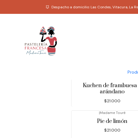
Despacho a domicilio: Las Condes, Vitacura, La 
|
caja 18 macarons surti
$24.500
Prod
|
Madame Touré
Kuchen de frambuesa
arándano
$21.000
|
Madame Touré
Pie de limón
$21.000