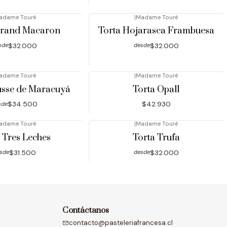
adame Touré
|
Madame Touré
Grand Macaron
Torta Hojarasca Frambuesa
$32.000
$32.000
sde
desde
adame Touré
|
Madame Touré
Agotado
usse de Maracuyá
Torta Opall
$34.500
$42.930
sde
adame Touré
|
Madame Touré
 Tres Leches
Torta Trufa
$31.500
$32.000
sde
desde
Contáctanos
contacto@pasteleriafrancesa.cl