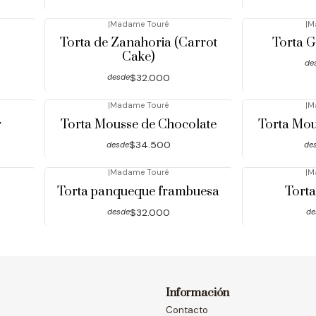
|
Madame Touré
|
M
Torta de Zanahoria (Carrot
Torta 
Cake)
de
$32.000
desde
|
Madame Touré
|
M
r
Torta Mousse de Chocolate
Torta Mo
$34.500
desde
de
|
Madame Touré
|
M
Torta panqueque frambuesa
Torta
$32.000
desde
de
Información
Contacto