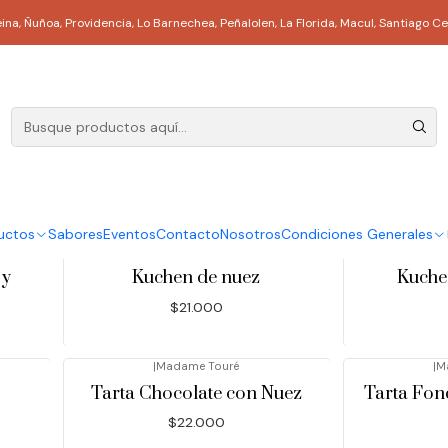
Inicio
Sabores
Reina, Ñuñoa, Providencia, Lo Barnechea, Peñalolen, La Florida, Macul, Santi
Sabores
|
|
M
dos
Caja blanca 6 macarons
Chocola
$8.500
uctos
Sabores
Eventos
Contacto
Nosotros
Condiciones Generales
|
Madame Touré
|
M
 y
Kuchen de nuez
Kuche
$21.000
|
Madame Touré
|
M
Tarta Chocolate con Nuez
Tarta Fon
$22.000