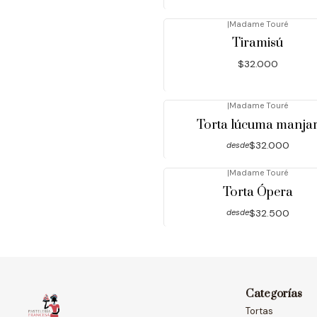
|
Madame Touré
Tiramisú
$32.000
|
Madame Touré
Torta lúcuma manja
$32.000
desde
|
Madame Touré
Torta Ópera
$32.500
desde
Categorías
Tortas