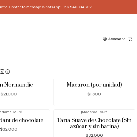
ago Centro. Contacto mensaje WhatsApp: +56 946834602
Acceso
adame Touré
|
Madame Touré
tes Muscadines
Eclair
$8.500
$3.200
adame Touré
|
Madame Touré
n Normandie
Macaron (por unidad)
$21.000
$1.300
adame Touré
|
Madame Touré
dant de chocolate
Tarta Suave de Chocolate (Sin
azúcar y sin harina)
$32.000
$32.000