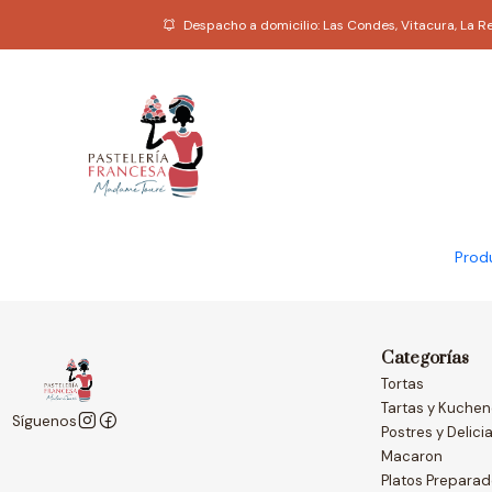
Despacho a domicilio: Las Condes, Vitacura, La 
|
Madame Touré
Macaron (por unidad
$1.300
Prod
Categorías
Tortas
Tartas y Kuche
Síguenos
Postres y Delici
Macaron
Platos Prepara