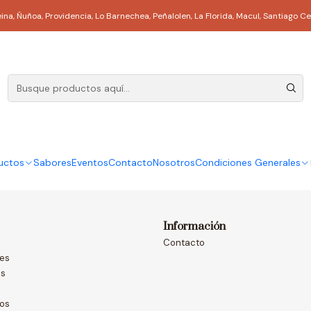
Inicio
Macaron
Reina, Ñuñoa, Providencia, Lo Barnechea, Peñalolen, La Florida, Macul, Santi
Macaron
|
)
Caja blanca 6 macarons
caja 18 m
$8.500
uctos
Sabores
Eventos
Contacto
Nosotros
Condiciones Generales
Información
Contacto
nes
as
dos