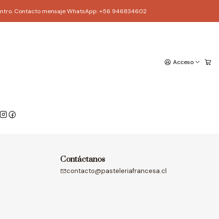
ago Centro. Contacto mensaje WhatsApp: +56 946834602
Acceso
|
acarons surtidos
$24.500
Contáctanos
contacto@pasteleriafrancesa.cl