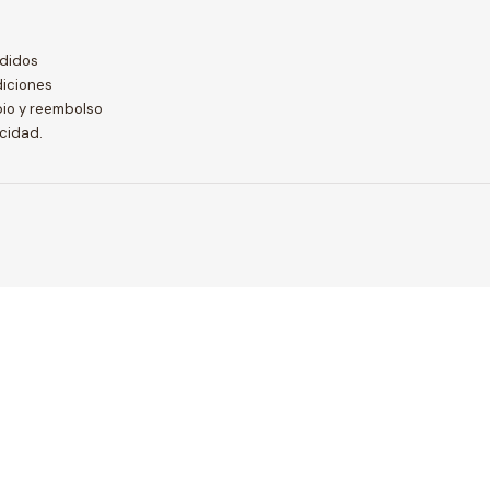
didos
diciones
bio y reembolso
acidad.