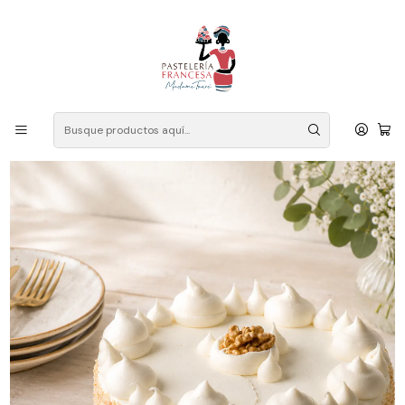
Despacho a domicilio: Las Condes, Vitacura, La Reina, Ñuñoa,
Providencia, Lo Barnechea, Peñalolen, La Florida, Macul, Santiago
Centro. Contacto mensaje WhatsApp: +56 946834602
Inicio
Sabores
Nuez
Torta de Zanahoria (Carrot Cake)