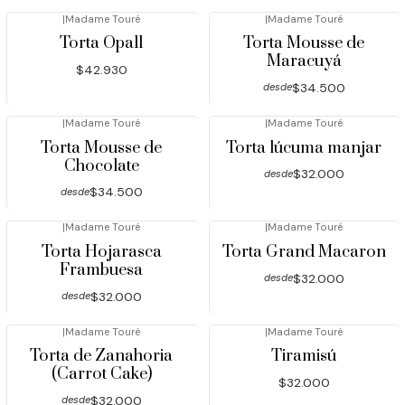
|
Madame Touré
|
Madame Touré
Agotado
Torta Opall
Torta Mousse de
Maracuyá
$42.930
$34.500
desde
|
Madame Touré
|
Madame Touré
Torta Mousse de
Torta lúcuma manjar
Chocolate
$32.000
desde
$34.500
desde
|
Madame Touré
|
Madame Touré
Torta Hojarasca
Torta Grand Macaron
Frambuesa
$32.000
desde
$32.000
desde
|
Madame Touré
|
Madame Touré
Torta de Zanahoria
Tiramisú
(Carrot Cake)
$32.000
$32.000
desde