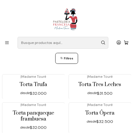
Despacho a domicilio: Las Condes, Vitacura, La Reina, Ñuñoa,
Providencia, Lo Barnechea, Peñalolen, La Florida, Macul, Santiago
Centro. Contacto mensaje WhatsApp: +56 946834602
Inicio
Sabores
Sabores
Filtros
|
Madame Touré
|
Madame Touré
Torta Trufa
Torta Tres Leches
$32.000
$31.500
desde
desde
|
Madame Touré
|
Madame Touré
Torta panqueque
Torta Ópera
frambuesa
$32.500
desde
$32.000
desde