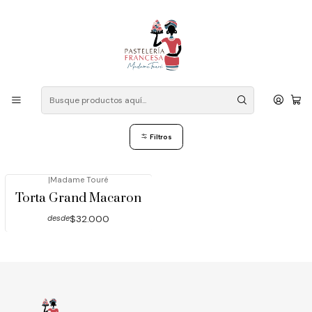
Despacho a domicilio: Las Condes, Vitacura, La Reina, Ñuñoa,
Providencia, Lo Barnechea, Peñalolen, La Florida, Macul, Santiago
Centro. Contacto mensaje WhatsApp: +56 946834602
Inicio
Sin gluten
Sin gluten
Filtros
|
Madame Touré
Torta Grand Macaron
$32.000
desde