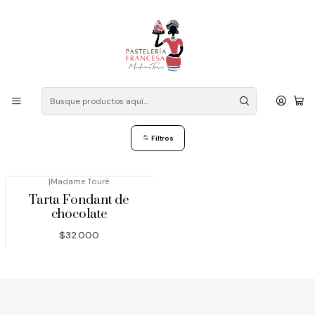
Despacho a domicilio: Las Condes, Vitacura, La Reina, Ñuñoa,
Providencia, Lo Barnechea, Peñalolen, La Florida, Macul, Santiago
Centro. Contacto mensaje WhatsApp: +56 946834602
Inicio
Libre de harina
Libre de harina
Filtros
|
Madame Touré
Tarta Fondant de
chocolate
$32.000