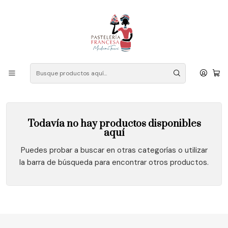
Despacho a domicilio: Las Condes, Vitacura, La Reina, Ñuñoa,
Providencia, Lo Barnechea, Peñalolen, La Florida, Macul, Santiago
Centro. Contacto mensaje WhatsApp: +56 946834602
Inicio
Cheescake
Cheescake
Todavía no hay productos disponibles
aquí
Puedes probar a buscar en otras categorías o utilizar
la barra de búsqueda para encontrar otros productos.